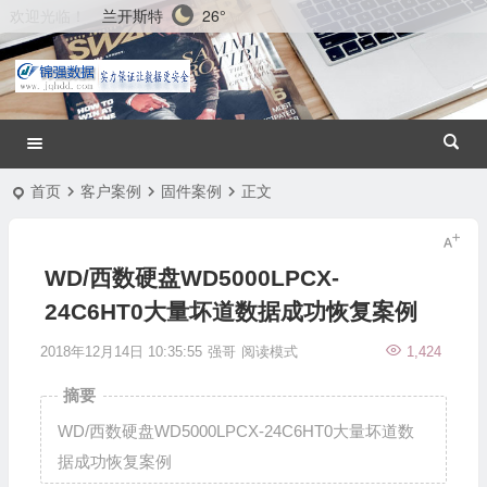
兰开斯特
26°
欢迎光临！
首页
客户案例
固件案例
正文
WD/西数硬盘WD5000LPCX-
24C6HT0大量坏道数据成功恢复案例
2018年12月14日 10:35:55
强哥
阅读模式
1,424
摘要
WD/西数硬盘WD5000LPCX-24C6HT0大量坏道数
据成功恢复案例