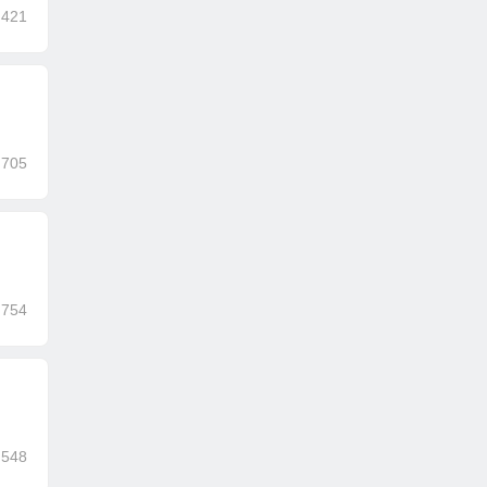
,421
,705
,754
,548