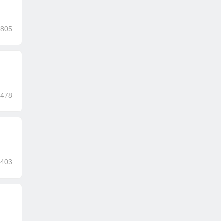
,805
,478
,403