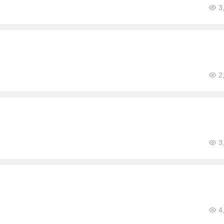
3
2
3
4