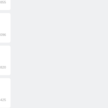
,855
,096
,820
,425