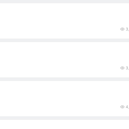
3
3
4