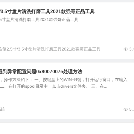
/3.5寸盘片清洗打磨工具2021款强哥正品工具
3.5寸盘片清洗打磨工具2021款强哥正品工具
复2.5寸/3.5寸盘片清洗打磨工具2021款强哥正品工具
3,
遇到异常配置问题0x8007007e处理方法
为例，操作方法如下： 一、按键盘上的WIN+R键，打开运行窗口，在输入
二、在打开的spool目录中，点击drivers文件夹。 三、在...
系统
5,