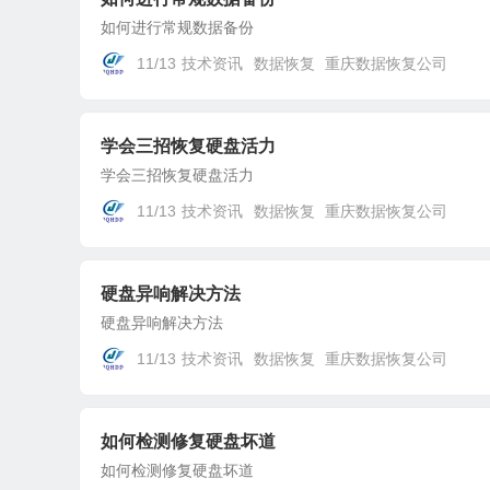
如何进行常规数据备份
11/13
技术资讯
数据恢复
重庆数据恢复公司
学会三招恢复硬盘活力
学会三招恢复硬盘活力
11/13
技术资讯
数据恢复
重庆数据恢复公司
硬盘异响解决方法
硬盘异响解决方法
11/13
技术资讯
数据恢复
重庆数据恢复公司
如何检测修复硬盘坏道
如何检测修复硬盘坏道