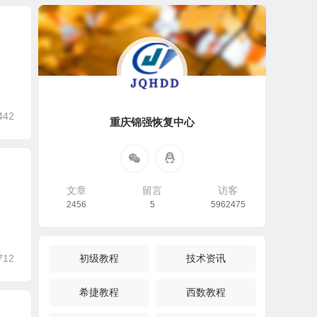
442
重庆锦强恢复中心
文章
留言
访客
2456
5
5962475
712
初级教程
技术资讯
希捷教程
西数教程