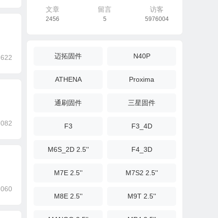
文章
留言
访客
2456
5
5976004
迈拓固件
N40P
,622
ATHENA
Proxima
通刷固件
三星固件
,082
F3
F3_4D
M6S_2D 2.5''
F4_3D
M7E 2.5''
M7S2 2.5''
,060
M8E 2.5''
M9T 2.5''