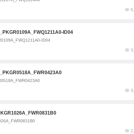
5
KGR0109A_FWQ1211A0-ID04
09A_FWQ1211A0-ID04
3
PKGR0518A_FWR0423A0
518A_FWR0423A0
3
GR1026A_FWR0831B0
26A_FWR0831B0
2