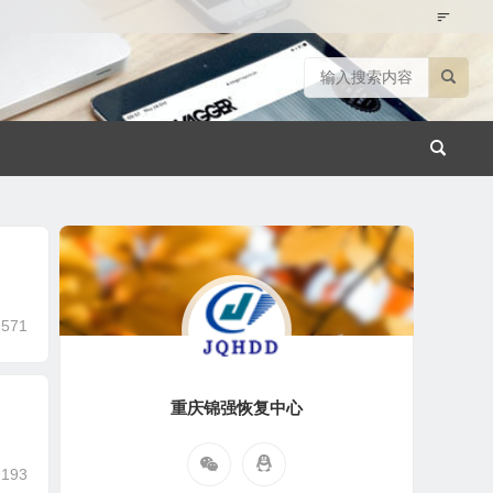
,571
重庆锦强恢复中心
,193