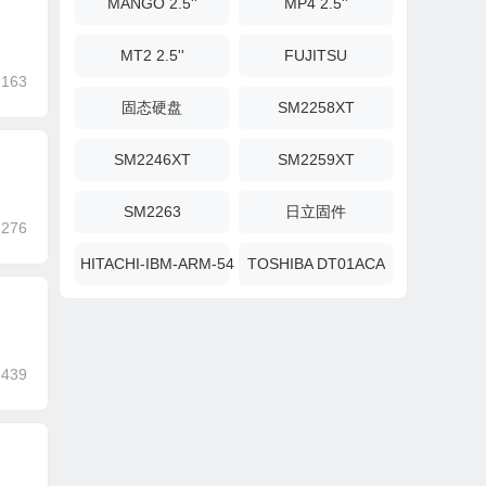
MANGO 2.5''
MP4 2.5''
MT2 2.5''
FUJITSU
,163
固态硬盘
SM2258XT
SM2246XT
SM2259XT
SM2263
日立固件
,276
HITACHI-IBM-ARM-5450A7
TOSHIBA DT01ACA
,439