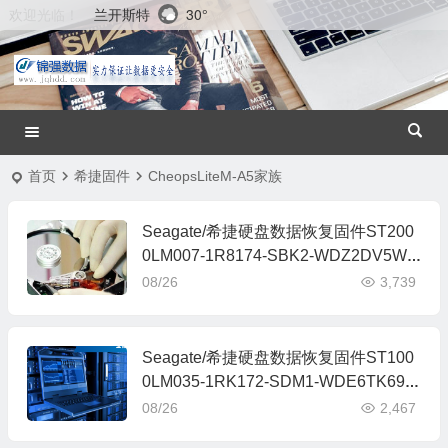
兰开斯特
30°
欢迎光临！
首页
希捷固件
CheopsLiteM-A5家族
Seagate/希捷硬盘数据恢复固件ST200
0LM007-1R8174-SBK2-WDZ2DV5W-
MRT全套
08/26
3,739
Seagate/希捷硬盘数据恢复固件ST100
0LM035-1RK172-SDM1-WDE6TK69-
MRT全套
08/26
2,467