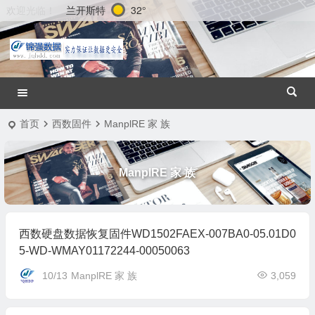
兰开斯特
32°
欢迎光临！
首页
西数固件
ManplRE 家 族
ManplRE 家 族
西数硬盘数据恢复固件WD1502FAEX-007BA0-05.01D0
5-WD-WMAY01172244-00050063
10/13
ManplRE 家 族
3,059