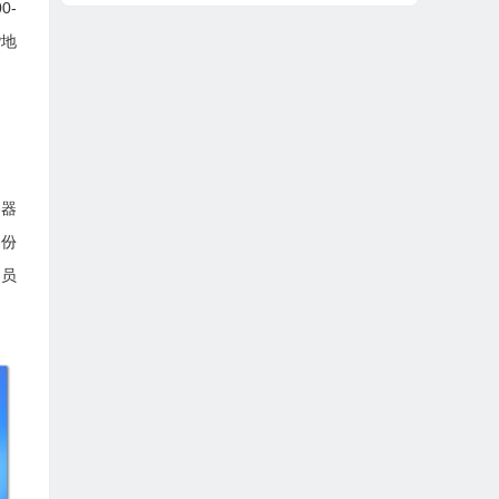
0-
P地
务器
备份
的员