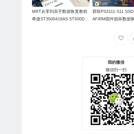
MRT从零到高手数据恢复教程
群联PS3111-S11 SS
希捷ST3500418AS ST500DM
AFIRM固件损坏数据
002配头
我的微信
微信扫一扫