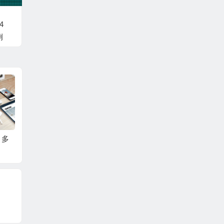
4
例
 多
硬盘数据恢复2.5寸/3.
WIN10系统打印机遇
USB
5寸盘片清洗打磨工具
到异常配置问题0x800
发的移
2021款强哥正品工具
7007e处理方法