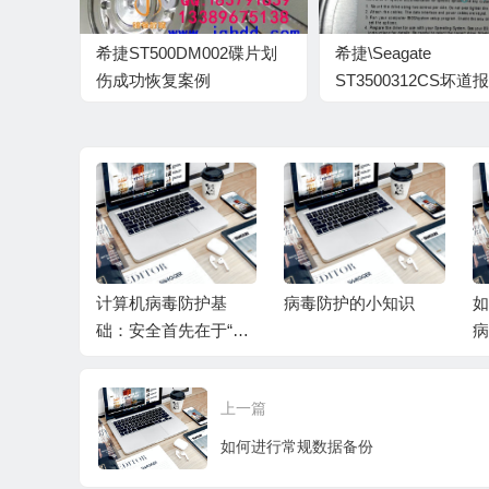
希捷ST500DM002碟片划
希捷\Seagate
伤成功恢复案例
ST3500312CS坏道
Ｆ错数据成功恢复
见的备份
计算机病毒防护基
病毒防护的小知识
如
础：安全首先在于“意
病
识”
上一篇
如何进行常规数据备份