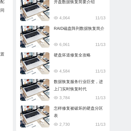
器配
开盘数据恢复简要介绍
不同
4,064
11/13
RAID磁盘阵列数据恢复简介
6,061
11/13
配置
硬盘坏道修复全攻略
4,584
11/13
数据恢复服务行业巨变，进
上门实时恢复时代
3,784
11/13
怎样修复被破坏的硬盘分区
表
2,730
11/13