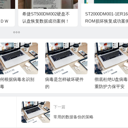
希捷ST500DM002硬盘不
ST2000DM001-1ER16
报ＤＷ
认盘恢复数据成功案例！
ROM损坏恢复成功案
何根据病毒名识别
病毒是怎样破坏硬件
彻底杜绝U盘病毒
毒
的
重防护力保平安
下一篇
常用的数据备份的策略