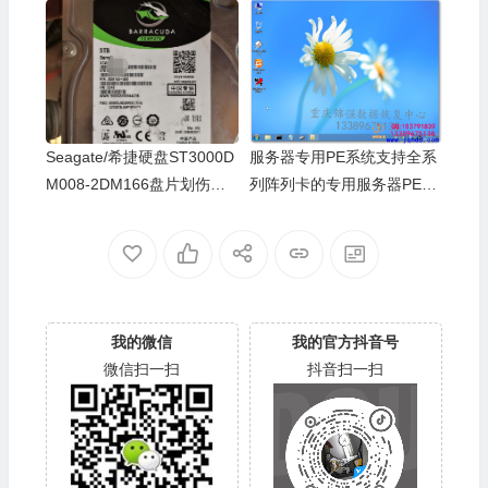
0DM002配头
案例
Seagate/希捷硬盘ST3000D
服务器专用PE系统支持全系
M008-2DM166盘片划伤报L
列阵列卡的专用服务器PE工
ED错热交换数据恢复案例
具
我的微信
我的官方抖音号
微信扫一扫
抖音扫一扫