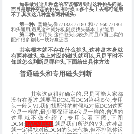
如果做过这几种盘的应该都遇到过这种挑头问题
,
而且是那种变态的挑头
,
有时换
10
多个头上去都可能用
不了
,
其实这几种盘有两种磁头:
第一种
:
普通头
,
像
771823 771801
和
771960 771961
和头通用
,
遇见这种就好板
,
随便找头基本上都能用
第二种
:
专用头
,
这种磁头比较少
,
而且市面上卖的
配件很多都比一块好盘还贵
其实根本就不存在什么挑头
,
这种盘本身就
有两种磁头
,
换上对应的磁头就可以
,
只是平时不
知道怎么判断是哪种头
,
下面给出具体方法
普通磁头和专用磁头判断
其实这点很好确定的
,
只是可能大家都
没有在意过
,
就要看
DCM,
看
DCM
第
4
和
5
位
,
专用
头一般为
VJ,
我们找配件的时候就对应
DCM
这两
位是一样的
,
最少要保证第
4
位是一样的
,
普通的
这里就不做介绍了
,
专用头看下图
,
下图
DCM:
HACVJHBB
,
就是我们所说的
V
头
,
这种盘
就一定得找对应
DCM
的头来代换
,
但不排除你运