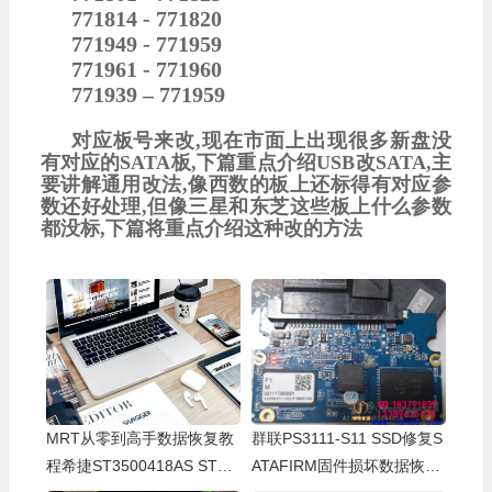
771814 - 771820
771949 - 771959
771961 - 771960
771939 – 771959
对应板号来改
,
现在市面上出现很多新盘没
有对应的
SATA
板
,
下篇重点介绍
USB
改
SATA,
主
要讲解通用改法
,
像西数的板上还标得有对应参
数还好处理
,
但像三星和东芝这些板上什么参数
都没标
,
下篇将重点介绍这种改的方法
MRT从零到高手数据恢复教
群联PS3111-S11 SSD修复S
程希捷ST3500418AS ST50
ATAFIRM固件损坏数据恢复