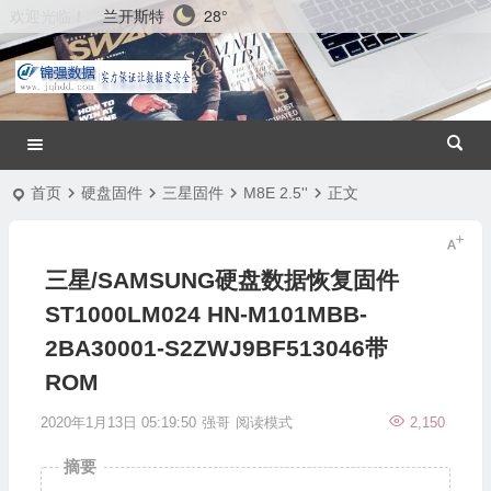
兰开斯特
28°
欢迎光临！
首页
硬盘固件
三星固件
M8E 2.5''
正文
三星/SAMSUNG硬盘数据恢复固件
ST1000LM024 HN-M101MBB-
2BA30001-S2ZWJ9BF513046带
ROM
2020年1月13日 05:19:50
强哥
阅读模式
2,150
摘要