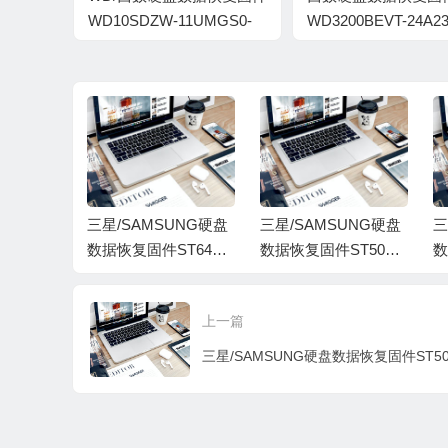
WD10SDZW-11UMGS0-
WD3200BEVT-24A23
01-01A01-WD-
01.01A02-WD-
WXX1A58E05VK-
WX41AB0N9536-
00050006-1944
0016000D
UNG硬盘
三星/SAMSUNG硬盘
三星/SAMSUNG硬盘
三
T750L
数据恢复固件ST640L
数据恢复固件ST500L
数
750MBB-
M001 HN-M640MBB-
M012 HN-M500MBB-
M
S2Y7J9ED
2AR10002-S2V6J9FC
2AR20002-S2Y6J9KD
2
上一篇
OM
603426不带ROM
405700不带ROM
D