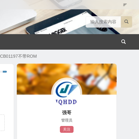
0CB01197不带ROM
强哥
管理员
关注