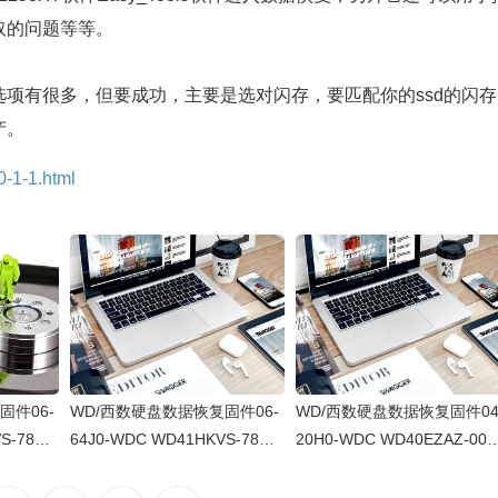
取的问题等等。
有很多，但要成功，主要是选对闪存，要匹配你的ssd的闪存
产。
0-1-1.html
固件06-
WD/西数硬盘数据恢复固件06-
WD/西数硬盘数据恢复固件04
S-78AU
64J0-WDC WD41HKVS-78AU
20H0-WDC WD40EZAZ-00S
WX22D21
TY0-80-00A80-WD-WX22DB0
3B0-80-00A80-WD-WXU2A2
00
5X8VV-00060064-2700
K5HKR-0053004R-2700