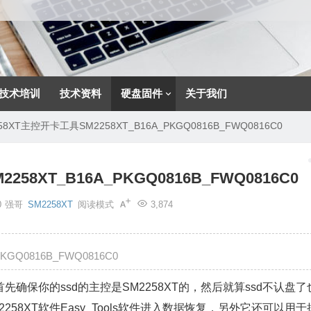
技术培训
技术资料
硬盘固件
关于我们
8XT主控开卡工具SM2258XT_B16A_PKGQ0816B_FWQ0816C0
58XT_B16A_PKGQ0816B_FWQ0816C0
0
强哥
SM2258XT
阅读模式
3,874
GQ0816B_FWQ0816C0
确保你的ssd的主控是SM2258XT的，然后就算ssd不认盘了
58XT软件Easy_Tools软件进入数据恢复，另外它还可以用于