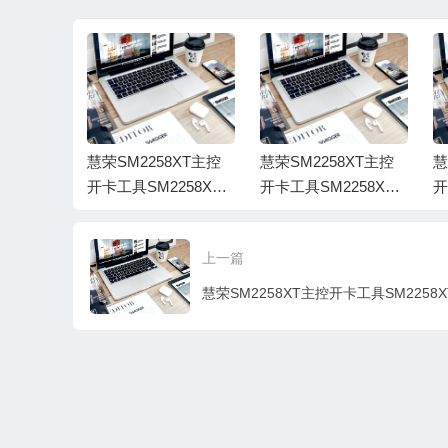
WCC4N2KCJ1KA-
WCARW4670762-
00150001-H5-1740
005800A9
8XT主控
慧荣SM2258XT主控
慧荣SM2258XT主控
慧
258XT_
开卡工具SM2258XT_
开卡工具SM2258XT_
开
_PKGR0
SNK1Z_PKGR0209A
SNK1Z_PKGQ0629A
S
827A
_FWQ1205B_DDR40
_FWQ0616B_Beta
_
上一篇
0