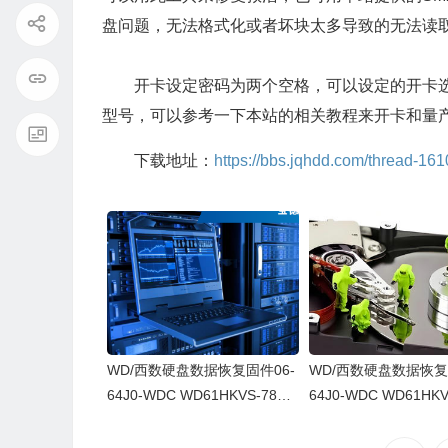
盘问题，无法格式化或者坏块太多导致的无法读
开卡设定密码为两个空格，可以设定的开卡选项
型号，可以参考一下本站的相关教程来开卡和量
下载地址：
https://bbs.jqhdd.com/thread-161
WD/西数硬盘数据恢复固件06-
WD/西数硬盘数据恢复
64J0-WDC WD61HKVS-78AU
64J0-WDC WD61HKV
SY0-80-00A80-WD-WX52D71
SY0-80-00A80-WD-
DH04K-00060064-2700
43CAS-00060064-27