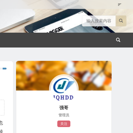
强哥
管理员
也
关注
掉