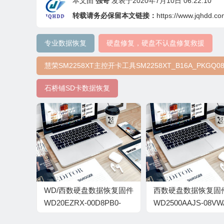
本文由
强哥
发表于2020年7月10日 06:22:10
转载请务必保留本文链接：
https://www.jqhdd.c
专业数据恢复
硬盘修复，硬盘不认盘修复救援
慧荣SM2258XT主控开卡工具SM2258XT_B16A_PKGQ08
石桥铺SD卡数据恢复
WD/西数硬盘数据恢复固件
西数硬盘数据恢复固
WD20EZRX-00D8PB0-
WD2500AAJS-08VW
80.00A80-
12.01B02-WD-