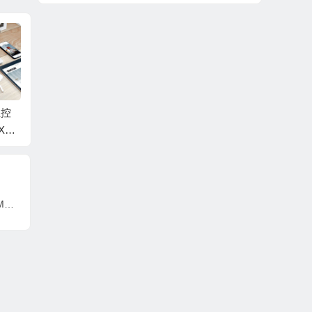
主控
慧荣SM2258XT主控
慧荣SM2258XT主控
慧荣SM
XT_
开卡工具SM2258XT_I
开卡工具SM2258XT_I
开卡工具
26A
M3D28_PKGQ1207A
M3D28_PKGR0109A
SNK-B
_FWQ1124A0
_FWQ1211A0-ID04
04A_F
3E,99,
Seagate/希捷硬盘数据恢复固件ST1000LM035-1RK172-EB01-WQ99DKFP无锁固件2020年-PC3000固件