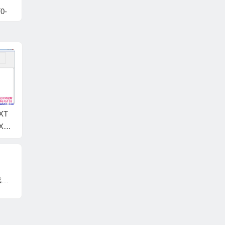
0-
XT
固态硬盘SM2258XT
固态硬盘SM2258XT
EzToo
XT_
软件Easy_Tools_v1.1.
软件EzTools_2258XT
26A_V2
V2.
1_SM2258XT_CH_3D
_V1.1.3_All_Update12
yMode
_Q0822A
04
西数701590/701444/701552电路板主集成ROM刷死后修复方法