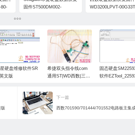
80-
固件ST500DM002-
WD3200LPVT-00G33T
05-
1BD142-KC65-S2A96JRZ
01.01A01-WD-
WXC1A43P9763-
00020066
星硬盘维修软件SR
希捷双头指令线com
固态硬盘SM2259
 英文版
通用ST|WD西数|三星|
软件EZTool_2259
东芝硬盘维修特制高
CH_3D_S0307A_
速线
2.0
下一篇
整版