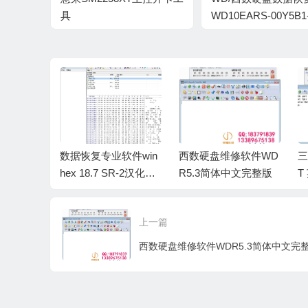
具
WD10EARS-00Y5B1-
SM2258XT_B17A_PKGR0605A_FWR0522A0
00A80-WCAV5U3063
0015003W-H4-1974
件转换工
数据恢复专业软件win
西数硬盘维修软件WD
三
 固件批量
hex 18.7 SR-2汉化注
R5.3简体中文完整版
T
册版
上一篇
西数硬盘维修软件WDR5.3简体中文完