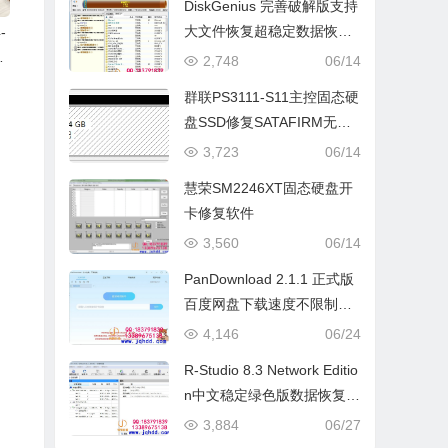
DiskGenius 完善破解版支持
大文件恢复超稳定数据恢复
-
软件
F
2,748
06/14
3
群联PS3111-S11主控固态硬
盘SSD修复SATAFIRM无法
格式化SATAFIRM无法格式
3,723
06/14
化修复软件
慧荣SM2246XT固态硬盘开
卡修复软件
3,560
06/14
PanDownload 2.1.1 正式版
百度网盘下载速度不限制软
件
4,146
06/24
R-Studio 8.3 Network Editio
n中文稳定绿色版数据恢复软
件
3,884
06/27