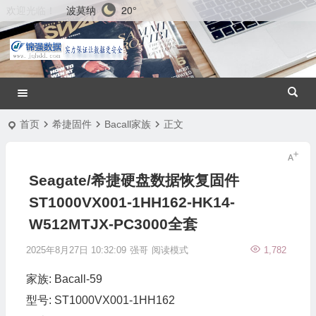
波莫纳
20°
欢迎光临！
首页
希捷固件
Bacall家族
正文
Seagate/希捷硬盘数据恢复固件
ST1000VX001-1HH162-HK14-
W512MTJX-PC3000全套
2025年8月27日 10:32:09
强哥
阅读模式
1,782
家族: Bacall-59
型号: ST1000VX001-1HH162