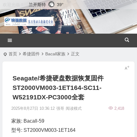
兰开斯特
39°
欢迎光临！
首页
希捷固件
Bacall家族
正文
Seagate/希捷硬盘数据恢复固件
ST2000VM003-1ET164-SC11-
W52191DX-PC3000全套
2025年8月27日 10:36:12
强哥
阅读模式
2,418
家族: Bacall-59
型号: ST2000VM003-1ET164