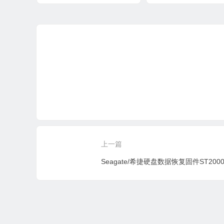
80.00A80-WD-
C3C5-VL18T1903EG
WMC4N0HA2THX-
0001005V-H6-1740
上一篇