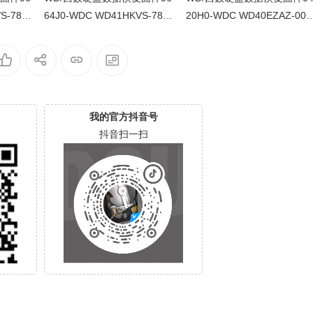
S-78AU
64J0-WDC WD41HKVS-78AU
20H0-WDC WD40EZAZ-00S
WX22D21
TY0-80-00A80-WD-WX22DB0
3B0-80-00A80-WD-WXU2A2
00
5X8VV-00060064-2700
K5HKR-0053004R-2700
我的官方抖音号
抖音扫一扫