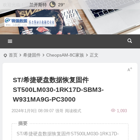
兰开斯特
29°
欢迎光临！
首页
希捷固件
CheopsAM-8C家族
正文
ST/希捷硬盘数据恢复固件
ST500LM030-1RK17D-SBM3-
W931MA9G-PC3000
2024年1月9日 08:09:07
强哥
阅读模式
1,093
摘要
ST/希捷硬盘数据恢复固件ST500LM030-1RK17D-