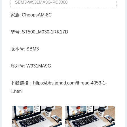
SBM3-W931MA9G-PC3000
家族:
CheopsAM-8C
型号:
ST500LM030-1RK17D
版本号:
SBM3
序列号:
W931MA9G
下载链接：
https://bbs.jqhdd.com/thread-4053-1-
1.html