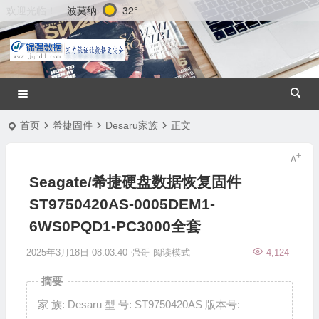
波莫纳
32°
欢迎光临！
首页
希捷固件
Desaru家族
正文
Seagate/希捷硬盘数据恢复固件
ST9750420AS-0005DEM1-
6WS0PQD1-PC3000全套
2025年3月18日 08:03:40
强哥
阅读模式
4,124
摘要
家 族: Desaru 型 号: ST9750420AS 版本号: