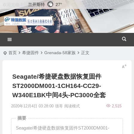
兰开斯特
27°
欢迎光临！
首页
希捷固件
Grenada-58家族
正文
Seagate/希捷硬盘数据恢复固件
ST2000DM001-1CH164-CC29-
W340E1BK中间4头-PC3000全套
2020年12月4日 03:28:00
强哥
阅读模式
2,515
摘要
Seagate/希捷硬盘数据恢复固件ST2000DM001-