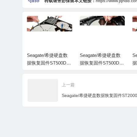
转载请务必保留本文链接：
https://www.jqhdd.co
希捷硬盘数
Seagate/希捷硬盘数
Seagate/希捷硬盘数
S
500DM
据恢复固件ST500DM
据恢复固件ST500DM
据
-CC49-Z
002-1CH14C-CC49-S
002-1CH14C-CC47-
0
C3000全
1DHMP2Y-PC3000全
W1D1W19H-PC3000
1
上一篇
套
全套