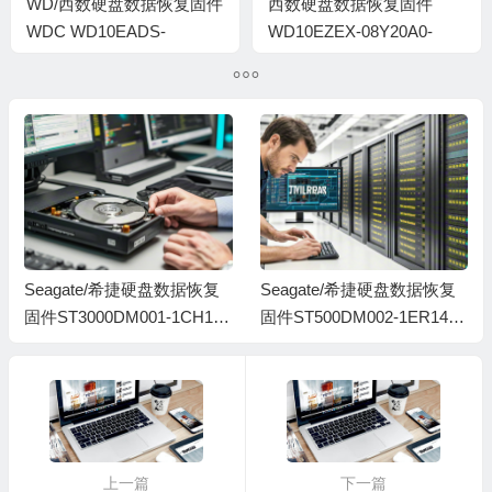
WD/西数硬盘数据恢复固件
西数硬盘数据恢复固件
WDC WD10EADS-
WD10EZEX-08Y20A0-
11M2B3-80.00A80-WD-
02.01A02-WD-
WCAV5H576087-
WCC3F7TFEYU5-
0015001T-H4-1974
00080018
Seagate/希捷硬盘数据恢复
Seagate/希捷硬盘数据恢复
固件ST3000DM001-1CH166
固件ST500DM002-1ER14C-
-CC47-W1F3X6MR-MRT全
CC46-S4Y4K583-PC3000全
套
套
上一篇
下一篇