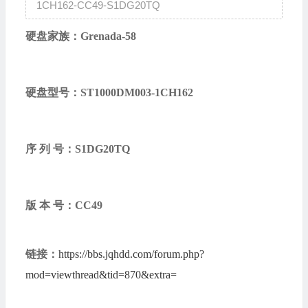
1CH162-CC49-S1DG20TQ
硬盘家族：
Grenada-58
硬盘型号：
ST1000DM003-1CH162
序 列 号：
S1DG20TQ
版 本 号：
CC49
链接：
https://bbs.jqhdd.com/forum.php?
mod=viewthread&tid=870&extra=