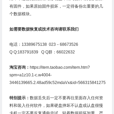
有固件，如果原始固件损坏，一定得备份出重要的几
个数据模块。
如需要数据恢复或技术咨询请联系我们
电话：13389675138 023－68673526
Q Q:183791839 Q Q群：66022632
淘宝咨询：
https://item.taobao.com/item.htm?
spm=a1z10.1-c.w4004-
3446139665.2.48ad59c52mdaVx&id=566315841275
特别提示：
数据丢失后一定不要再往里面存入任何资
料和装入任何软件，如果硬盘摔坏不认盘或认盘很慢
卡机一定不要反复通电尝试，轻着数据损坏加重，严