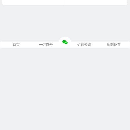
首页
一键拨号
短信资询
地图位置
Copyright © 重庆锦强数据恢复中心 版权所有.
渝ICP备18011701号-2