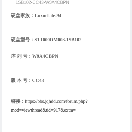
1SB102-CC43-W9A4CBPN
硬盘家族：
LuxorLite-94
硬盘型号：
ST1000DM003-1SB102
序 列 号：
W9A4CBPN
版 本 号：
CC43
链接：
https://bbs.jqhdd.com/forum.php?
mod=viewthread&tid=917&extra=