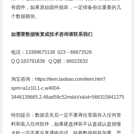
有固件，如果原始固件损坏，一定得备份出重要的几
个数据模块。
如需要数据恢复或技术咨询请联系我们
电话：13389675138 023－68673526
Q Q:183791839 Q Q群：66022632
淘宝咨询：
https://item.taobao.com/item.htm?
spm=a1z10.1-c.w4004-
3446139665.2.48ad59c52mdaVx&id=566315841275
特别提示：数据丢失后一定不要再往里面存入任何资
料和装入任何软件，如果硬盘摔坏不认盘或认盘很慢
卡机一定不要反复通电尝试，轻着数据损坏加重，严