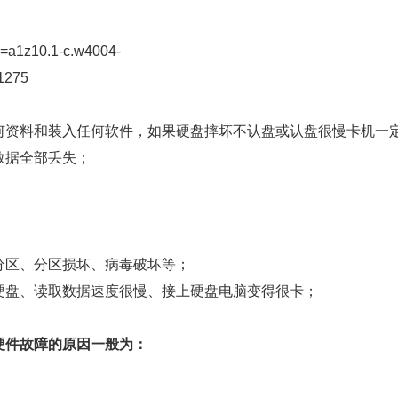
m=a1z10.1-c.w4004-
1275
何资料和装入任何软件，如果硬盘摔坏不认盘或认盘很慢卡机一
数据全部丢失；
分区、分区损坏、病毒破坏等；
硬盘、读取数据速度很慢、接上硬盘电脑变得很卡；
硬件故障的原因一般为：