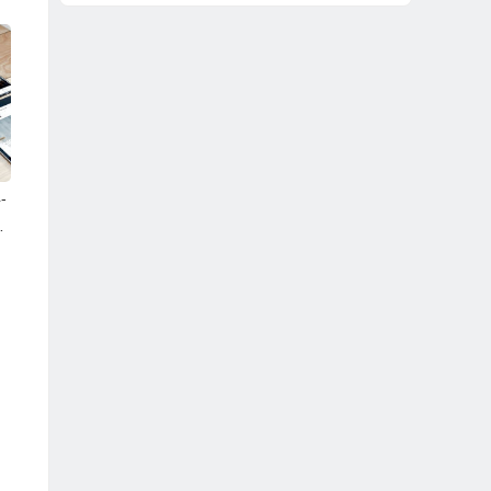
-
F
3