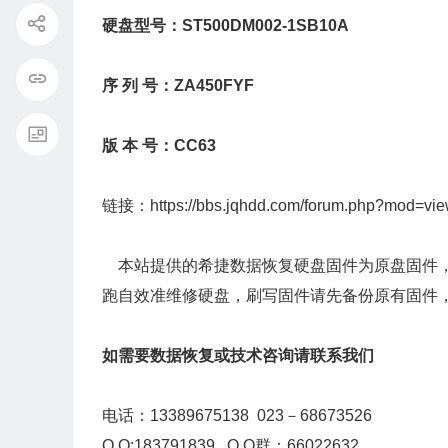
硬盘型号：ST500DM002-1SB10A
序 列 号：ZA450FYF
版 本 号：CC63
链接：
https://bbs.jqhdd.com/forum.php?mod=vi
本站提供的希捷数据恢复硬盘固件为原盘固件，
跑自效准维修硬盘，刷写固件请先备份原有固件
如需要数据恢复或技术咨询请联系我们
电话：13389675138 023－68673526
Q Q:183791839 Q Q群：66022632