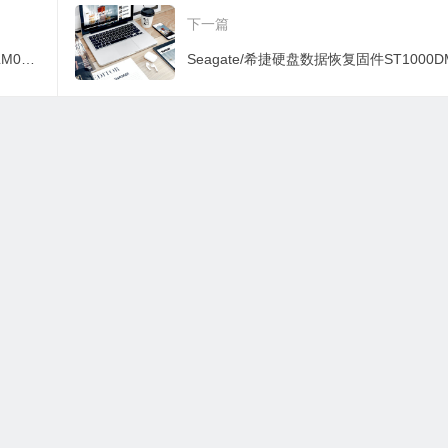
63-ZA450FYF
A4214LA单1头无锁固
ZN166KTY-PC3
下一篇
件
套
Seagate/希捷硬盘数据恢复固件ST500LM000-1EJ162-DEM8-W373JC7F