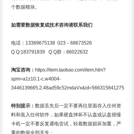
个数据模块。
如需要数据恢复或技术咨询请联系我们
电话：13389675138 023－68673526
Q Q:183791839 Q Q群：66022632
淘宝咨询：
https://item.taobao.com/item.htm?
spm=a1z10.1-c.w4004-
3446139665.2.48ad59c52mdaVx&id=566315841275
特别提示：
数据丢失后一定不要再往里面存入任何资
料和装入任何软件，如果硬盘摔坏不认盘或认盘很慢
卡机一定不要反复通电尝试，轻着数据损坏加重，严
重的数据全部丢失；