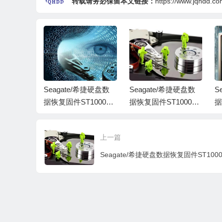
转载请务必保留本文链接：
https://www.jqhdd.c
希捷硬盘数
Seagate/希捷硬盘数
Seagate/希捷硬盘数
S
1000VT
据恢复固件ST1000LM
据恢复固件ST1000LM
据
2-SDC2-W
048-2E7172-SDM1-Z
035-1RK172-SDM3-Z
0
C3000全
DE99MDY-PC3000全
DED8RWB-PC3000
W
上一篇
套
全套