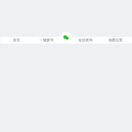
首页
一键拨号
短信资询
地图位置
Copyright © 重庆锦强数据恢复中心 版权所有.
渝ICP备18011701号-2