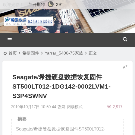
兰开斯特
29°
欢迎光临！
首页
希捷固件
Yarrar_5400-75家族
正文
Seagate/希捷硬盘数据恢复固件
ST500LT012-1DG142-0002LVM1-
S3P4SWNV
2019年10月17日 10:50:44
强哥
阅读模式
2,917
摘要
Seagate/希捷硬盘数据恢复固件ST500LT012-