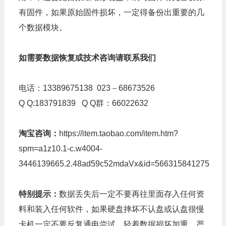
有固件，如果原始固件损坏，一定得备份出重要的几
个数据模块。
如需要数据恢复或技术咨询请联系我们
电话：13389675138 023－68673526
Q Q:183791839 Q Q群：66022632
淘宝咨询：
https://item.taobao.com/item.htm?
spm=a1z10.1-c.w4004-
3446139665.2.48ad59c52mdaVx&id=566315841275
特别提示：
数据丢失后一定不要再往里面存入任何资
料和装入任何软件，如果硬盘摔坏不认盘或认盘很慢
卡机一定不要反复通电尝试，轻着数据损坏加重，严