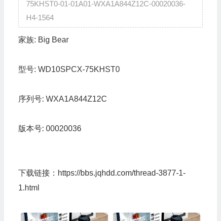
75KHST0-01-01A01-WXA1A844Z12C-00020036-
H4-1564
家族:
Big Bear
型号:
WD10SPCX-75KHST0
序列号:
WXA1A844Z12C
版本号:
00020036
下载链接：
https://bbs.jqhdd.com/thread-3877-1-
1.html