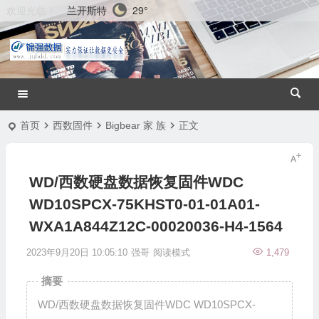
兰开斯特
29°
欢迎光临！
首页
西数固件
Bigbear 家 族
正文
WD/西数硬盘数据恢复固件WDC
WD10SPCX-75KHST0-01-01A01-
WXA1A844Z12C-00020036-H4-1564
2023年9月20日 10:05:10
强哥
阅读模式
1,479
摘要
WD/西数硬盘数据恢复固件WDC WD10SPCX-