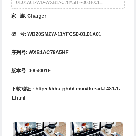
01.01A01-WD-WXB1AC78A5HF-0004001E
家 族:
Charger
型 号:
WD20SMZW-11YFCS0-01.01A01
序列号:
WXB1AC78A5HF
版本号:
0004001E
下载地址：
https://bbs.jqhdd.com/thread-1481-1-
1.html