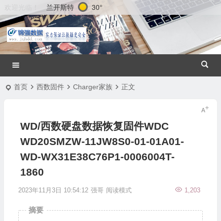
兰开斯特
30°
欢迎光临！
首页
西数固件
Charger家族
正文
WD/西数硬盘数据恢复固件WDC
WD20SMZW-11JW8S0-01-01A01-
WD-WX31E38C76P1-0006004T-
1860
2023年11月3日 10:54:12
强哥
阅读模式
1,203
摘要