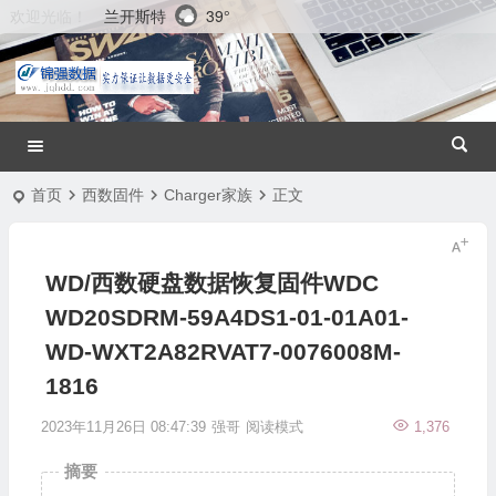
兰开斯特
39°
欢迎光临！
首页
西数固件
Charger家族
正文
WD/西数硬盘数据恢复固件WDC
WD20SDRM-59A4DS1-01-01A01-
WD-WXT2A82RVAT7-0076008M-
1816
2023年11月26日 08:47:39
强哥
阅读模式
1,376
摘要