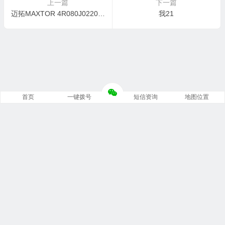
上一篇
下一篇
迈拓MAXTOR 4R080J0220211异响数据恢复成功案例
我21
首页
一键拨号
短信资询
地图位置
Copyright © 重庆锦强数据恢复中心 版权所有.