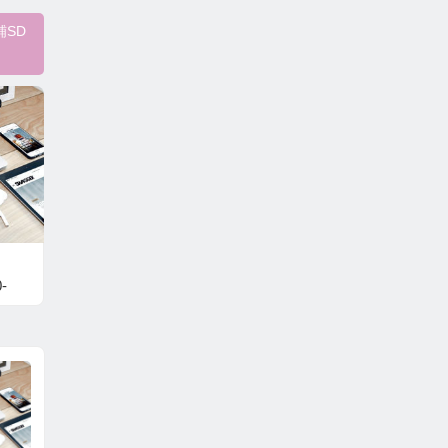
铺SD
-