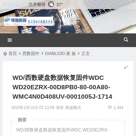
兰开斯特
37°
欢迎光临！
首页
西数固件
DIABL03D 家 族
正文
WD/西数硬盘数据恢复固件WDC
WD20EZRX-00D8PB0-80-00A80-
WMC4N0D408UV-0001005J-1714
2022年1月11日 07:13:09
强哥
阅读模式
1,344
摘要
WD/西数硬盘数据恢复固件WDC WD20EZRX-