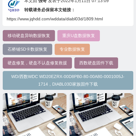
本文由
强哥
发表于2022年1月11日 07:13:09
转载请务必保留本文链接：
https://www.jqhdd.com/wddata/diabl03d/1809.html
移动硬盘异响数据恢复
重庆U盘数据恢复
石桥铺SD卡数据恢复
专业数据恢复
硬盘修复，硬盘不认盘修复救援
西数硬盘固件下载
WD/西数WDC WD20EZRX-00D8PB0-80-00A80-0001005J-
1714，DIABL03D家族固件下载