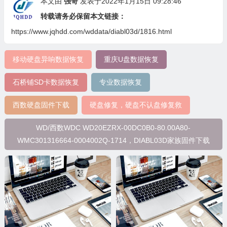
本文由
强哥
发表于2022年1月15日 09:28:46
转载请务必保留本文链接：
https://www.jqhdd.com/wddata/diabl03d/1816.html
移动硬盘异响数据恢复
重庆U盘数据恢复
石桥铺SD卡数据恢复
专业数据恢复
西数硬盘固件下载
硬盘修复，硬盘不认盘修复救
WD/西数WDC WD20EZRX-00DC0B0-80.00A80-
WMC301316664-0004002Q-1714，DIABL03D家族固件下载