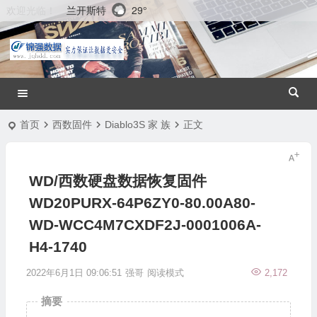
兰开斯特
29°
欢迎光临！
首页
西数固件
Diablo3S 家 族
正文
WD/西数硬盘数据恢复固件
WD20PURX-64P6ZY0-80.00A80-
WD-WCC4M7CXDF2J-0001006A-
H4-1740
2022年6月1日 09:06:51
强哥
阅读模式
2,172
摘要