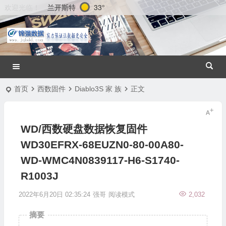
兰开斯特
33°
欢迎光临！
首页
西数固件
Diablo3S 家 族
正文
WD/西数硬盘数据恢复固件
WD30EFRX-68EUZN0-80-00A80-
WD-WMC4N0839117-H6-S1740-
R1003J
2022年6月20日 02:35:24
强哥
阅读模式
2,032
摘要