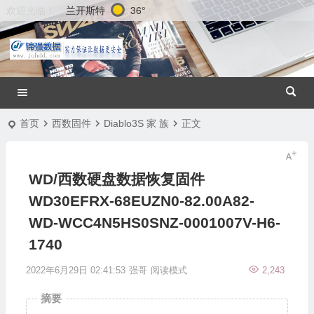
兰开斯特
36°
欢迎光临！
首页
西数固件
Diablo3S 家 族
正文
WD/西数硬盘数据恢复固件
WD30EFRX-68EUZN0-82.00A82-
WD-WCC4N5HS0SNZ-0001007V-H6-
1740
2022年6月29日 02:41:53
强哥
阅读模式
2,243
摘要