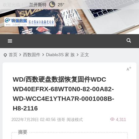
兰开斯特
25°
欢迎光临！
首页
西数固件
Diablo3S 家 族
正文
WD/西数硬盘数据恢复固件WDC
WD40EFRX-68WT0N0-82-00A82-
WD-WCC4E1YTHA7R-0001008B-
H8-2116
2022年7月28日 02:40:56
强哥
阅读模式
4,311
摘要