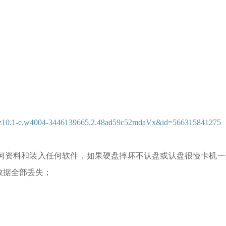
=a1z10.1-c.w4004-3446139665.2.48ad59c52mdaVx&id=566315841275
何资料和装入任何软件，如果硬盘摔坏不认盘或认盘很慢卡机一
数据全部丢失；