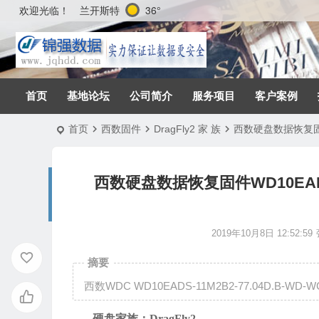
兰开斯特
36°
欢迎光临！
首页
基地论坛
公司简介
服务项目
客户案例
首页
西数固件
DragFly2 家 族
西数硬盘数据恢复固件WD
西数硬盘数据恢复固件WD10EADS-11
2019年10月8日 12:52:59
摘要
西数WDC WD10EADS-11M2B2-77.04D.B-WD-WCA
硬盘家族：
DragFly2