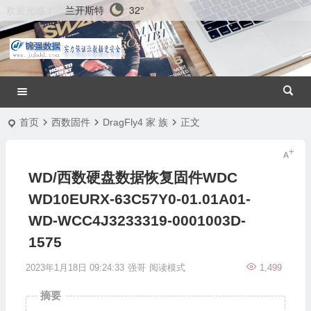
兰开斯特
32°
欢迎光临！
首页
西数固件
DragFly4 家 族
正文
WD/西数硬盘数据恢复固件WDC
WD10EURX-63C57Y0-01.01A01-
WD-WCC4J3233319-0001003D-
1575
2023年1月18日 09:24:33
强哥
阅读模式
1,499
摘要