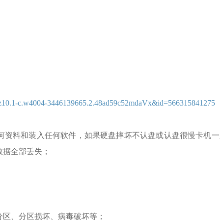
=a1z10.1-c.w4004-3446139665.2.48ad59c52mdaVx&id=566315841275
何资料和装入任何软件，如果硬盘摔坏不认盘或认盘很慢卡机一
数据全部丢失；
分区、分区损坏、病毒破坏等；