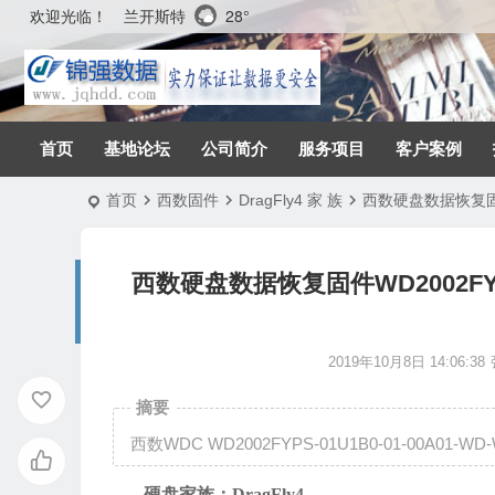
兰开斯特
28°
欢迎光临！
首页
基地论坛
公司简介
服务项目
客户案例
首页
西数固件
DragFly4 家 族
西数硬盘数据恢复固件WD
西数硬盘数据恢复固件WD2002FYPS-0
2019年10月8日 14:06:38
摘要
西数WDC WD2002FYPS-01U1B0-01-00A01-WD-W
硬盘家族：
DragFly4