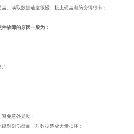
硬盘、读取数据速度很慢、接上硬盘电脑变得很卡；
硬件故障的原因一般为：
盘片；
，避免意外晃动；
止磁对划伤盘面，对数据造成大量损坏；