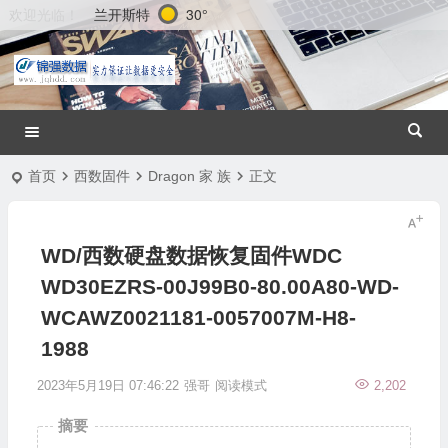
兰开斯特
30°
欢迎光临！
首页
西数固件
Dragon 家 族
正文
WD/西数硬盘数据恢复固件WDC
WD30EZRS-00J99B0-80.00A80-WD-
WCAWZ0021181-0057007M-H8-
1988
2023年5月19日 07:46:22
强哥
阅读模式
2,202
摘要