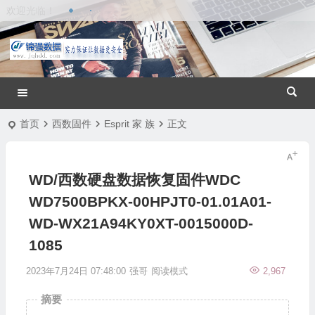
欢迎光临！
首页
西数固件
Esprit 家 族
正文
WD/西数硬盘数据恢复固件WDC
WD7500BPKX-00HPJT0-01.01A01-
WD-WX21A94KY0XT-0015000D-
1085
2023年7月24日 07:48:00
强哥
阅读模式
2,967
摘要