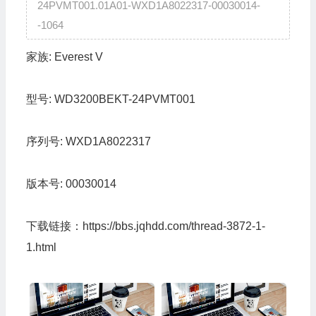
24PVMT001.01A01-WXD1A8022317-00030014-
-1064
家族:
Everest V
型号:
WD3200BEKT-24PVMT001
序列号:
WXD1A8022317
版本号:
00030014
下载链接：
https://bbs.jqhdd.com/thread-3872-1-
1.html