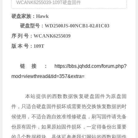
WCANK6255039-109T硬盘固件
硬盘家族：
Hawk
硬盘型号：
WD2500JS-00NCB1-02.01C03
序
列
号：
WCANK6255039
版
本
号：
109T
链接：
https://bbs.jqhdd.com/forum.php?
mod=viewthread&tid=357&extra=
本站提供的西数数据恢复硬盘固件为原盘固
件，只适合硬盘固件损坏或需要热交换恢复数据的时
候使用，不适合跑自效准维修硬盘，刷写固件请先备
份原有固件，如果原始固件损坏，一定得备份出重要
的几个数据模块，具体可参考我们网站的西数刷固件