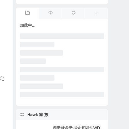
加载中...
定
Hawk 家 族
西数硬盘数据恢复固件WD1