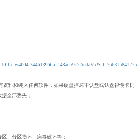
=a1z10.1-c.w4004-3446139665.2.48ad59c52mdaVx&id=566315841275
何资料和装入任何软件，如果硬盘摔坏不认盘或认盘很慢卡机一
数据全部丢失；
分区、分区损坏、病毒破坏等；