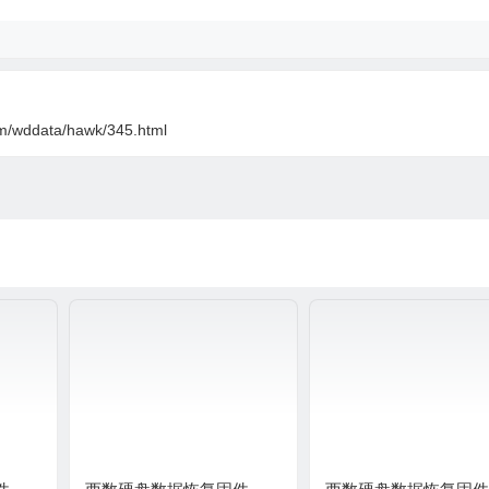
om/wddata/hawk/345.html
件，西数WD硬盘固件下载，硬盘维修，移动硬盘数据恢复，重庆U盘数据恢复，石桥
复，硬盘摔坏异响，救援热线:1338967