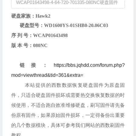
WCAP01643498-4-64-720-701335-080NC硬盘固件
硬盘家族：
Hawk2
硬盘型号：
WD1600YS-01SHB0-20.06C03
序
列
号：
WCAP01643498
版
本
号：
080NC
链接：
https://bbs.jqhdd.com/forum.php?
mod=viewthread&tid=361&extra=
本站提供的西数数据恢复硬盘固件为原盘固
件，只适合硬盘固件损坏或需要热交换恢复数据的时
候使用，不适合跑自效准维修硬盘，刷写固件请先备
份原有固件，如果原始固件损坏，一定得备份出重要
的几个数据模块，具体可参考我们网站的西数刷固件
教程