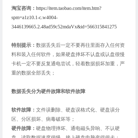
淘宝咨询：
https://item.taobao.com/item.htm?
spm=a1z10.1-c.w4004-
3446139665.2.48ad59c52mdaVx&id=566315841275
特别提示：
数据丢失后一定不要再往里面存入任何资
料和装入任何软件，如果硬盘摔坏不认盘或认盘很慢
卡机一定不要反复通电尝试，轻着数据损坏加重，严
重的数据全部丢失；
数据丢失分为硬件故障和软件故障
软件故障：
文件误删除、硬盘误格式化、硬盘误分
区、分区损坏、病毒破坏等；
硬件故障：
硬盘物理摔坏、通电磁头异响、不认硬
盘、读取数据速度很慢、接上硬盘电脑变得很卡；