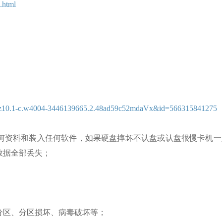
.html
=a1z10.1-c.w4004-3446139665.2.48ad59c52mdaVx&id=566315841275
何资料和装入任何软件，如果硬盘摔坏不认盘或认盘很慢卡机一
数据全部丢失；
分区、分区损坏、病毒破坏等；