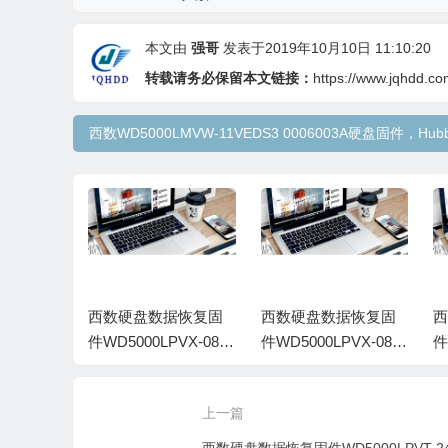
本文由
强哥
发表于2019年10月10日 11:10:20
转载请务必保留本文链接：
https://www.jqhdd.co
西数WD5000LMVW-11VEDS3 0006003A硬盘固件，Hubb
据恢复固
西数硬盘数据恢复固
西数硬盘数据恢复固
VT-24G
件WD5000LPVX-08V
件WD5000LPVX-08V
件
A02-WD-
0TT2-03.01A03-WD-
0TT5-05.01A05-WD-
0
685-000
WX71A93K3957-0006
WXA1A24P4615-0006
W
上一篇
0018
002T
0