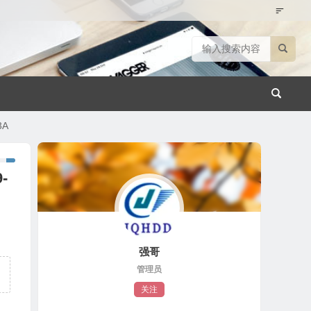
3A
-
强哥
管理员
关注