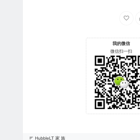
D-WX31A745JCAA-00060042
WD-WX11A2366431-
T
我的微信
微信扫一扫
HubbleLT 家 族