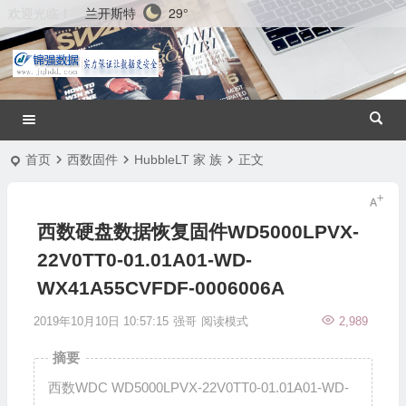
兰开斯特
29°
欢迎光临！
首页
西数固件
HubbleLT 家 族
正文
西数硬盘数据恢复固件WD5000LPVX-
22V0TT0-01.01A01-WD-
WX41A55CVFDF-0006006A
2019年10月10日 10:57:15
强哥
阅读模式
2,989
摘要
西数WDC WD5000LPVX-22V0TT0-01.01A01-WD-